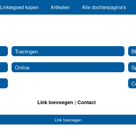
Linktegoed kopen
Artikelen
Alle dochterpagina's
Trainingen
B
Online
S
C
Link toevoegen
Contact
Link toevoegen