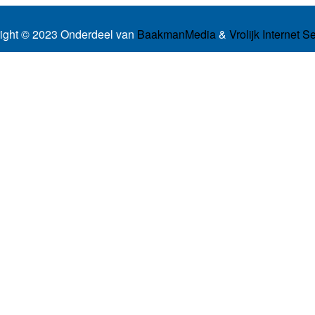
ight © 2023 Onderdeel van
BaakmanMedia
&
Vrolijk Internet S